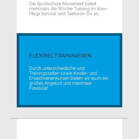
Die Sportschule Movement bietet
mehrmals die Woche Training im Krav-
Maga Survival und Taekwon-Do an.
FLEXIBEL TRAININIEREN
Durch unterschiedliche und
Trainingszeiten sowie Kinder- und
Erwachsenenkursen bieten wir euch ein
großes Angebot und maximale
Flexibiliät.